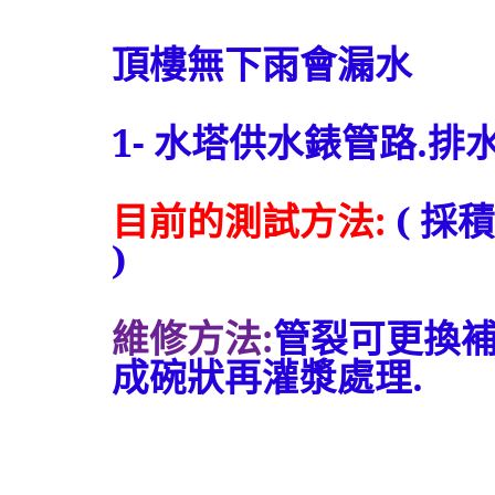
頂樓
無下雨會漏水
1-
水塔供水錶管路
.
排
目前的測試方法
:
(
採積
)
維修方法
:
管裂可更換
成碗狀再灌漿處理
.