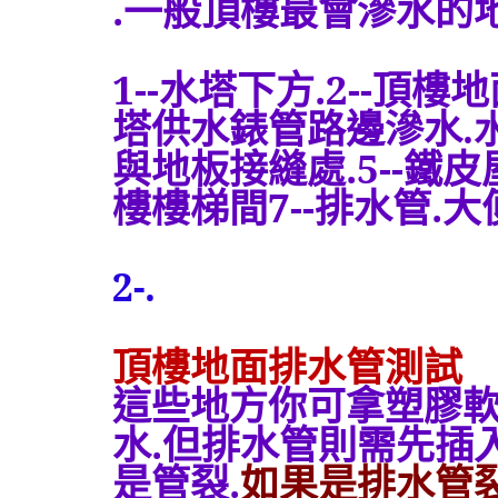
.
一般頂樓最會滲水的
1--
水塔下方
.2--
頂樓地
塔供水錶管路邊滲水
.
與地板接縫處
.5--
鐵皮
樓樓梯間
7--
排水管
.
大
2-.
頂樓地面排水管測試
這些地方你可拿塑膠
水
.
但排水管則需先插
是管裂
.
如果是排水管