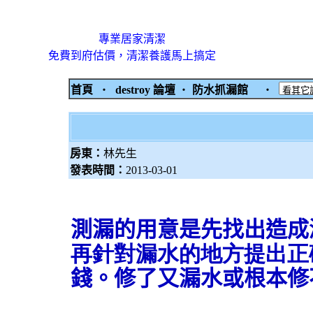
專業居家清潔
免費到府估價，清潔養護馬上搞定
首頁
‧
destroy 論壇
‧
防水抓漏館
‧
房東：
林先生
發表時間：
2013-03-01
測漏的用意是
先找出造成
再針對漏水的地方提出正
錢。修了又漏水或根本修