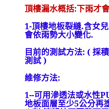
頂樓漏水概括
:
下雨才
1-
頂樓地板裂縫
.
含女兒
會依雨勢大小變化
.
目前的測試方法
: (
採積
測試
)
維修方法
:
1--
可用滲透法或水性
P
地板面層至少
5
公分再