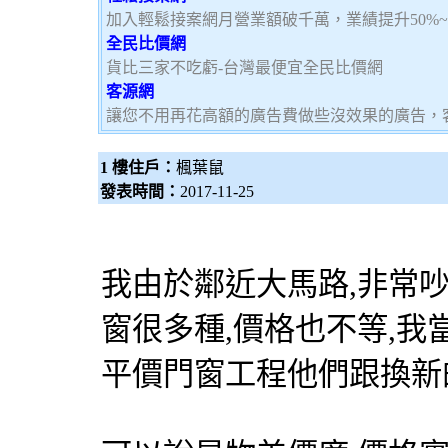
加入輕鬆接案網月營業額破千萬，業績提升50%
全民比價網
貨比三家不吃虧-台灣最便宜全民比價網
客源網
讓您不用再花高額的廣告費做些沒效果的廣告，
1 樓住戶：
楓葉鼠
發表時間：
2017-11-25
我由於鄰近大馬路,非常吵
窗
很多種,價格也不等,我
平價
門窗工程
他們跟換新