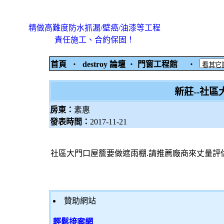
精做高難度防水抓漏/壁癌/油漆等工程
責任施工、合約保固！
首頁
‧
destroy 論壇
‧
門窗工程館
‧
新莊--社
房東：
素惠
發表時間：
2017-11-21
社區大門口屋簷要做遮雨棚.請推薦廠商來丈量評
贊助網站
輕鬆接案網