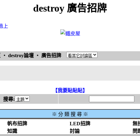
destroy 廣告招牌
過上
頁
‧
destroy論壇
‧
廣告招牌
【我要貼貼貼】
搜尋:
※
分 類 搜 尋 ※
帆布招牌
LED招牌
無
知識
討論
問