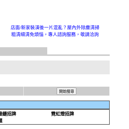
店面/新家裝潢後一片混亂？屋內外除塵清掃
粗清細清免煩惱，專人諮詢服務，敬請洽詢
接縫招牌
霓虹燈招牌
題