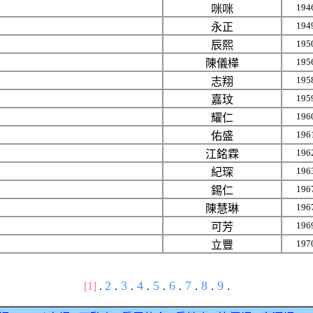
194
咪咪
194
永正
195
辰熙
195
陳儀樺
195
志翔
195
嘉玟
196
耀仁
196
佑盛
196
江銘霖
196
紀琛
196
錫仁
196
陳慧琳
196
可芳
197
立豐
2
3
4
5
6
7
8
9
[1]
.
.
.
.
.
.
.
.
.