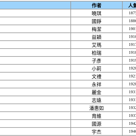
作者
人
187
曉琪
188
國錚
190
梅潔
191
益穎
191
艾瑪
191
柏瑞
191
子彥
192
小莉
192
文禮
192
永祥
193
麗金
193
志遠
193
潘惠如
193
育維
194
國源
194
宇杰