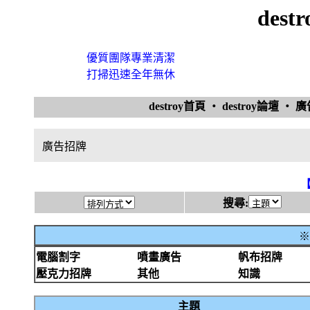
des
優質團隊專業清潔
打掃迅速全年無休
destroy首頁
‧
destroy論壇
‧
廣
廣告招牌
搜尋:
※
電腦割字
噴畫廣告
帆布招牌
壓克力招牌
其他
知識
主題