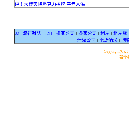
砰！大樓天降壓克力招牌 幸無人傷
J2H流行雜誌
J2H
搬家公司
搬家公司
租屋
租屋網
｜
｜
｜
｜
｜
清潔公司
電話清潔
購
｜
｜
｜
Copyright(C)2
著作