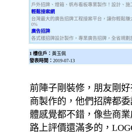
戶外招牌、燈箱、帆布看板專業製作！設計、施
輕鬆接案網
台灣最大的廣告招牌工程接案平台，讓你輕鬆賺大
0%
廣告招牌
各式樣招牌設計製作，專業廣告招牌，全省規劃
1 樓住戶：
黃玉佩
發表時間：
2019-07-13
前陣子剛裝修，朋友剛好
商製作的，他們
招牌
都委託
體感覺都不錯，像些商業
路上評價還滿多的，LO