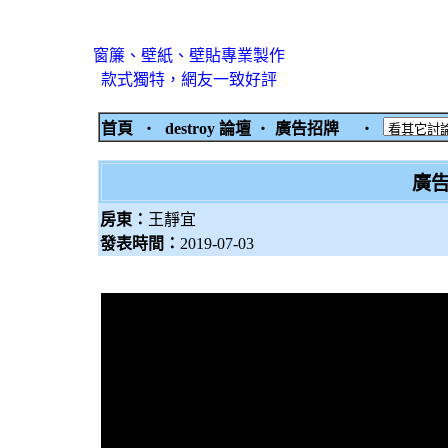
窗簾、壁紙、壁貼專業製作
款式獨特，網友一致好評
首頁
‧
destroy 論壇
‧
廣告招牌
‧
廣告
房東：
王靜宜
發表時間：
2019-07-03