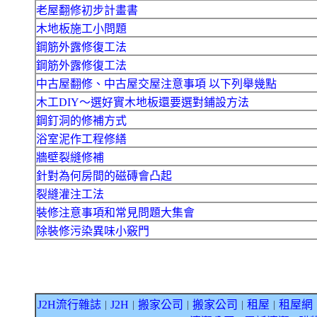
老屋翻修初步計畫書
木地板施工小問題
鋼筋外露修復工法
鋼筋外露修復工法
中古屋翻修、中古屋交屋注意事項 以下列舉幾點
木工DIY～選好實木地板還要選對鋪設方法
鋼釘洞的修補方式
浴室泥作工程修繕
牆壁裂縫修補
針對為何房間的磁磚會凸起
裂縫灌注工法
裝修注意事項和常見問題大集會
除裝修污染異味小竅門
J2H流行雜誌
J2H
搬家公司
搬家公司
租屋
租屋網
｜
｜
｜
｜
｜