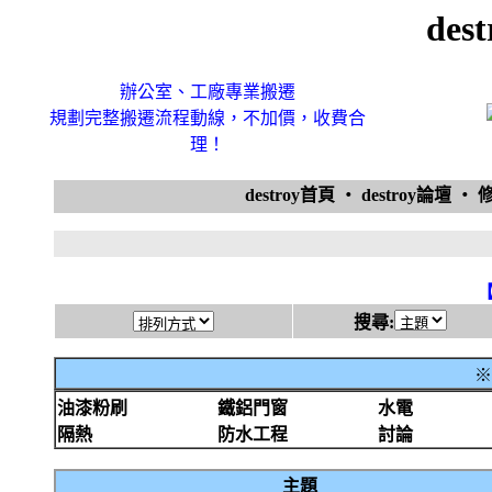
des
辦公室、工廠專業搬遷
規劃完整搬遷流程動線，不加價，收費合
理！
destroy首頁
‧
destroy論壇
‧
搜尋:
※
油漆粉刷
鐵鋁門窗
水電
隔熱
防水工程
討論
主題