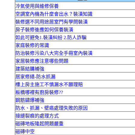
冷氣使用與維修保養
空調室內機為什麼會出水？裝潢知識
裝修選不同用途居室門有學問裝潢
房子裝修後應如何保養裝潢
如此可避免1.裝潢糾紛 2.防人詐騙
家庭裝修的常識
防治裝修污染八大完全手冊室內裝潢
家居裝修應注意哪些問題
建築結購補強
居家修繕-防水抓漏
樓上房主施工不慎漏水不願理賠
板橋哪裡有廚房裝修??
鋼筋鏽爆補強
防水、抓漏、壁癌處理失敗的原因
接縫裂痕的處理方式
磁磚地板隆起問題嚴重
磁磚中空