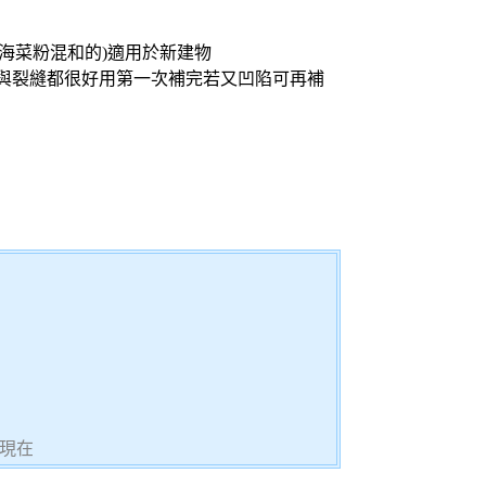
海菜粉混和的)適用於新建物
與裂縫都很好用第一次補完若又凹陷可再補
現在