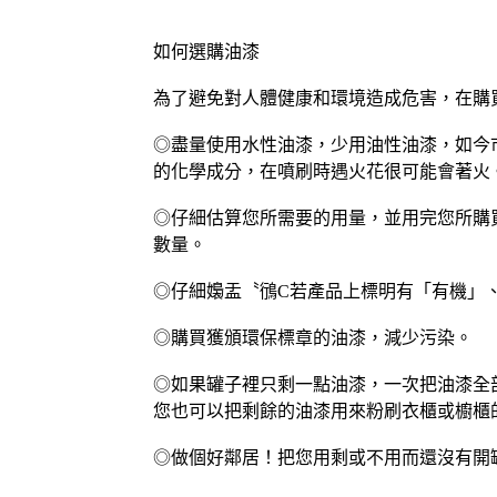
如何選購油漆
為了避免對人體健康和環境造成危害，在購
◎盡量使用水性油漆，少用油性油漆，如今
的化學成分，在噴刷時遇火花很可能會著火
◎仔細估算您所需要的用量，並用完您所購買
數量。
◎仔細嬝盂〝鴴C若產品上標明有「有機」
◎購買獲頒環保標章的油漆，減少污染。
◎如果罐子裡只剩一點油漆，一次把油漆全
您也可以把剩餘的油漆用來粉刷衣櫃或櫥櫃
◎做個好鄰居！把您用剩或不用而還沒有開