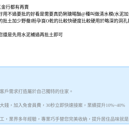
五金行都有再賣
好用不過要批的好看是需要真奶猁瑭晹酗@種叫做清水模(水泥加
的批土加少野蛬I粉孕峎O乾的比較快硬度比較硬用於略深的洞孔
議您還是先用水泥補過再批土即可
客戶需求打造屬於自己獨特的住家。
錢，加入免會員費，30秒立即快速接案，業績提升10%~40%
工，業界多年經驗，專業巧手替您完美收納，提升居住品味就是