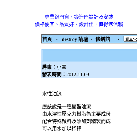
專業鋁門窗、鍛造門設計及安裝
價格便宜、品質好、設計佳，值得您信賴
首頁
‧
destroy 論壇
‧
修繕館
‧
房東：
小雪
發表時間：
2012-11-09
水性油漆
應該說是一種樹酯油漆
由水溶性壓克力樹脂為主要成份
配合特殊顏料及添加劑精製而成
可以用水加以稀釋