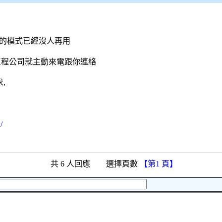
汰的模式已經沒人再用
工程公司就主動來電跟你連絡
,
/
共 6 人回應 選擇頁數
【第1 頁】