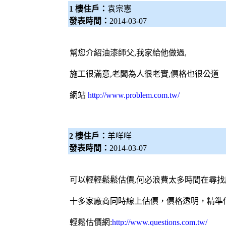
1 樓住戶：
袁宗憲
發表時間：
2014-03-07
幫您介紹油漆師父,我家給他做過,
施工很滿意,老闆為人很老實,價格也很公道
網站
http://www.problem.com.tw/
2 樓住戶：
羊咩咩
發表時間：
2014-03-07
可以輕輕鬆鬆估價,何必浪費太多時間在尋找
十多家廠商同時線上估價，價格透明，精準
輕鬆估價網
:
http://www.questions.com.tw/