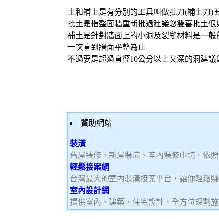
土和補土是有分別的工具叫做批刀(補土刀)
批土是指整面牆重新批過建議您雙喜批土很
補土是針對牆面上的小洞及裂縫材料是一般
一次直到牆面平整為止
不過要是超過直徑10公分以上又深的洞建
贊助網站
裝潢
舊屋裝修、新屋裝潢、室內裝修申請，依照
輕鬆接案網
台灣最大的室內裝潢接案平台，讓你輕鬆賺大
室內設計網
提供室內、建築、住宅設計，全方位規劃施