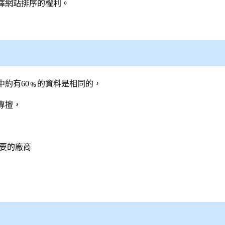
擇網站排序的權利。
中約有60﹪的資料是相同的，
專擅，
要的廠商