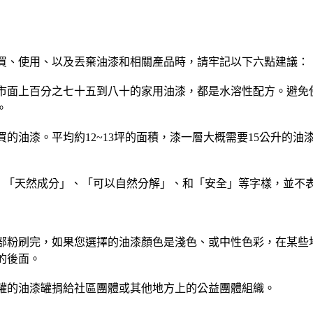
買、使用、以及丟棄油漆和相關產品時，請牢記以下六點建議：
市面上百分之七十五到八十的家用油漆，都是水溶性配方。避免
。
的油漆。平均約12~13坪的面積，漆一層大概需要15公升的
、「天然成分」、「可以自然分解」、和「安全」等字樣，並不
部粉刷完，如果您選擇的油漆顏色是淺色、或中性色彩，在某些
的後面。
罐的油漆罐捐給社區團體或其他地方上的公益團體組織。