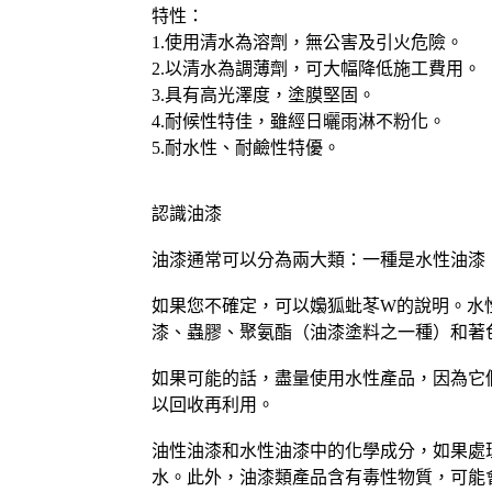
特性：
1.使用清水為溶劑，無公害及引火危險。
2.以清水為調薄劑，可大幅降低施工費用。
3.具有高光澤度，塗膜堅固。
4.耐候性特佳，雖經日曬雨淋不粉化。
5.耐水性、耐鹼性特優。
認識油漆
油漆通常可以分為兩大類：一種是水性油漆
如果您不確定，可以嬝狐蚍苳W的說明。水
漆、蟲膠、聚氨酯（油漆塗料之一種）和著
如果可能的話，盡量使用水性產品，因為它
以回收再利用。
油性油漆和水性油漆中的化學成分，如果處
水。此外，油漆類產品含有毒性物質，可能