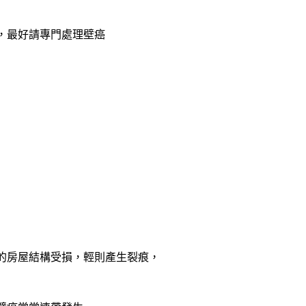
，最好請專門處理壁癌
的房屋結構受損，輕則產生裂痕，