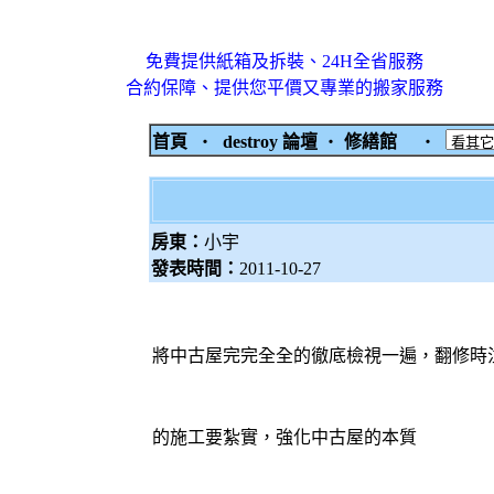
免費提供紙箱及拆裝、24H全省服務
合約保障、提供您平價又專業的搬家服務
首頁
‧
destroy 論壇
‧
修繕館
‧
房東：
小宇
發表時間：
2011-10-27
將中古屋完完全全的徹底檢視一遍，翻修時
的施工要紮實，強化中古屋的本質