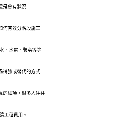
還是會有狀況
如何有效分階段施工
水
、水電、
裝潢
等等
過補強或替代的方式
算的細項，很多人往往
手續工程費用。