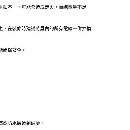
粗細不一，可能會造成走火，而總電量不足
生，在裝修時建議將屋內的所有電線一併抽換
能確保安全。
高或
防水
層遭到破壞。