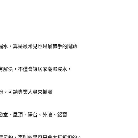
漏水，算是最常見也是最棘手的問題
有解決，不僅會讓居家潮濕浸水，
紛。可請專業人員來抓漏
浴室、屋頂、陽台、外牆、鋁窗
要足夠，否則效果可是會大打折扣的。