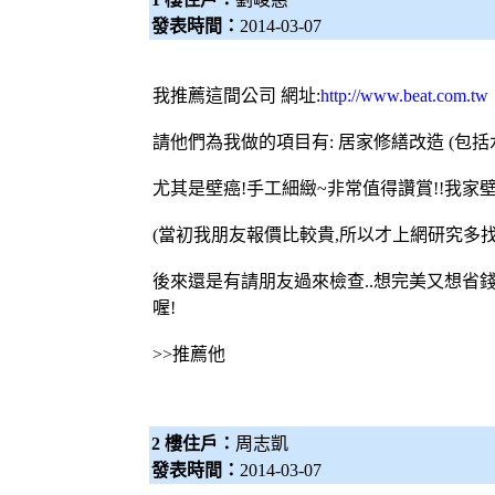
發表時間：
2014-03-07
我推薦這間公司 網址:
http://www.beat.com.tw
請他們為我做的項目有: 居家修繕改造 (包括水
尤其是壁癌!手工細緻~非常值得讚賞!!我家
(當初我朋友報價比較貴,所以才上網研究多找
後來還是有請朋友過來檢查..想完美又想省錢
喔!
>>推薦他
2 樓住戶：
周志凱
發表時間：
2014-03-07