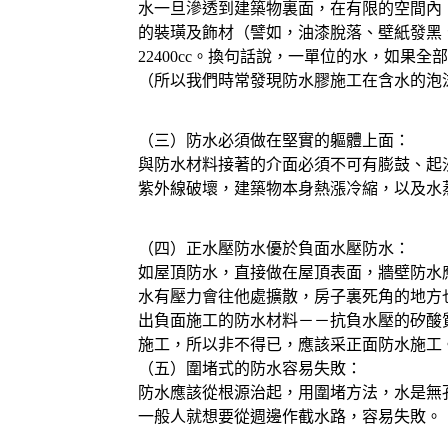
水一旦滲透到建築物裏面，在有限的空間內
的裝璜及飾材（譬如，油漆脫落、壁紙發黑、磁磚鼓
22400cc。換句話說，一單位的水，如果
（所以我們時常發現防水膠施工在含水的泡
（三）防水必須做在堅實的軀體上面：
與防水材料接著的介面必須不可有膨鼓、起
紫外線破壞，建築物本身熱漲冷縮，以及水
（四）正水壓防水優於負面水壓防水：
如屋頂防水，直接做在屋頂表面，牆壁防水
水有壓力會往他處擴散，房子裏死角的地方
出負面施工的防水材料－－抗負水壓的矽酸
施工，所以非不得已，應該采正面防水施工
（五）圍堵式的防水容易失敗：
防水應該從根源治起，用圍堵方法，水是無
一般人就想要從週邊作截水路，容易失敗。