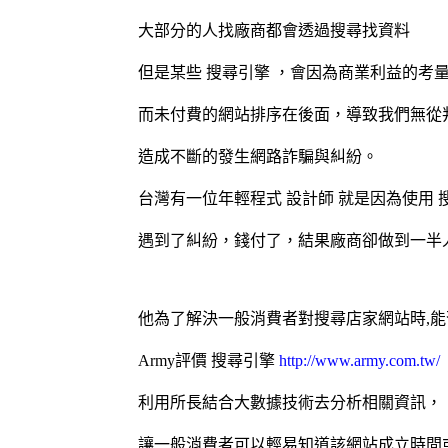
大部分的人找廠商都會透過搜尋找資料
但是某些
搜尋引擎
，會因為商業利益的考量
而未付費的網站排序在後面，導致我們無從
造成不斷的發生網路詐騙與糾紛。
台灣有一位年輕程式
設計師
就是因為使用
遇到了糾紛，錢付了，結果廠商卻做到一半
他為了解決一般消費者對搜尋店家網站時,
Army評價
搜尋引擎
http://www.army.com.tw/
利用所長結合大數據技術去分析相關資訊，
讓一般消費者可以輕易知道該網站成立時間