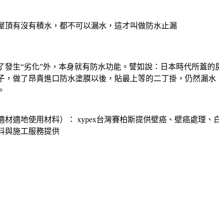
屋頂有沒有積水，都不可以漏水，這才叫做防水止漏
了發生“劣化”外，本身就有防水功能。譬如說：日本時代所蓋的
子，做了昂貴進口防水塗膜以後，貼最上等的二丁掛，仍然漏水
。
材適地使用材料）： xypex台灣賽柏斯提供壁癌、壁癌處理
料與施工服務提供