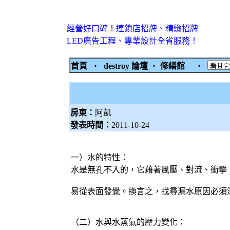
經營好口碑！連鎖店招牌、精緻招牌
LED廣告工程、專業設計全省服務！
首頁
‧
destroy 論壇
‧
修繕館
‧
房東：
阿凱
發表時間：
2011-10-24
一）水的特性：
水是無孔不入的，它藉著風壓、對流、衝擊
易從表面發覺。換言之，找尋漏水原因必須深
（二）水與水蒸氣的壓力變化：