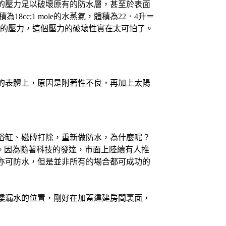
的壓力足以破壞原有的防水層，甚至於表面
cc;1 mole的水蒸氣，體積為22．4升＝
0倍的壓力，這個壓力的破壞性實在太可怕了。
的表體上，原因是附著性不良，再加上太陽
浴缸、磁磚打除，重新做防水，為什麼呢？
。因為隨著科技的發達，市面上陸續有人推
亦可防水，但是並非所有的場合都可成功的
樓漏水的位置，剛好在加蓋違建房間裏面，