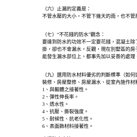
（六）止漏的定義是：
不管水壓的大小，不管下幾天的雨，也不管
（七）“不花錢的防水”觀念：
要達到防水的功效不一定要花錢，混凝土除
掛，卻也不會漏水，反觀，現在別墅區的房
能發生漏水部位上，都事先加以妥善的處理
（九）選用防水材料優劣的判斷標準（如何適
裝修、房屋整修、房屋漏水、從室內施作材
1、與軀體之接著性。
2、彈性伸長率。
3、透水性。
4、抗壓、撕裂強度。
5、耐候性、抗老化性。
6、表面飾材料接著性。