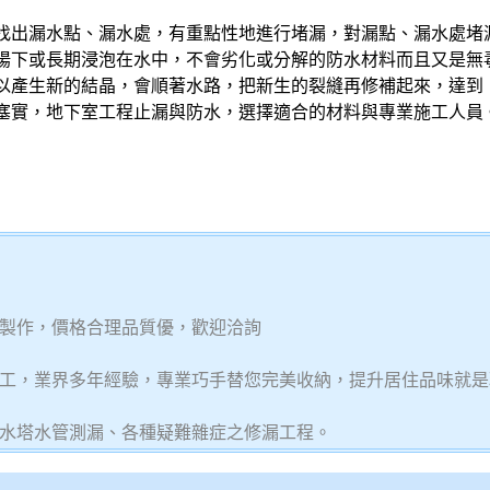
找出漏水點、漏水處，有重點性地進行堵漏，對漏點、漏水處堵
陽下或長期浸泡在水中，不會劣化或分解的防水材料而且又是無
以產生新的結晶，會順著水路，把新生的裂縫再修補起來，達到
塞實，地下室工程止漏與防水，選擇適合的材料與專業施工人員
製作，價格合理品質優，歡迎洽詢
工，業界多年經驗，專業巧手替您完美收納，提升居住品味就是
水塔水管測漏、各種疑難雜症之修漏工程。