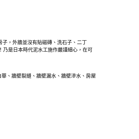
房子，外牆並沒有貼磁磚、洗石子、二丁
！乃是日本時代泥水工施作嚴謹細心，在可
、白華、牆壁裂縫、牆壁漏水、牆壁滲水、房屋