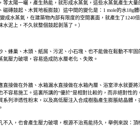
，等太陽一曬，產生熱能，就形成水蒸氣，這些水蒸氣產生大量
起、木質地板膨鼓）這中間的變化是：1 mole的水18g體積為18
全部變成水蒸氣，在建築物內部有限度的空間裏面，就產生了124
沫水泥上，不久就整個鼓起剝落了。）
沙、蜂巢、木頭、紙屑、污泥、小石塊、也不能做在鬆動不牢固
蒸氣壓力破壞，容易造成防水層老化、失敗。
應直接做在外牆、水箱漏水直接做在水箱內層、浴室滲水就要將
也不容易施工。這裏所講的“優於”是相對比較的，而非絕對性的
質系列滲透性粉末，以及高低壓注入合成樹脂產生膨脹結晶體，
。
孔不入，也會產生壓力破壞，根源不治焉能持久，舉例來說：頂