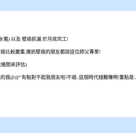
電) 以及 壁癌抓漏 於月底完工!
壁癌比較嚴重,連抓壁癌的朋友都說這位師父專業!
幾間來評估)
的我@@"有點對不起我朋友啦!不過..這個時代錢難賺啊!重點是