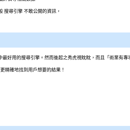
般
搜尋引擎
不敢公開的資訊，
心中最好用的
搜尋引擎
。然而後起之秀虎視眈眈，而且「術業有專
速、更精確地找到用戶想要的結果！