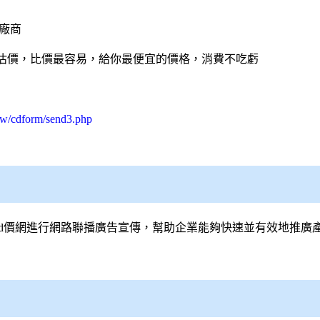
廠商
估價，比價最容易，給你最便宜的價格，消費不吃虧
tw/cdform/send3.php
id價網
進行網路聯播廣告宣傳，幫助企業能夠快速並有效地推廣