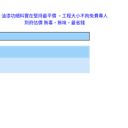
油漆功細料實在堅持最平價 ，工程大小不拘免費專人
到府估價 無毒，無味，最省錢