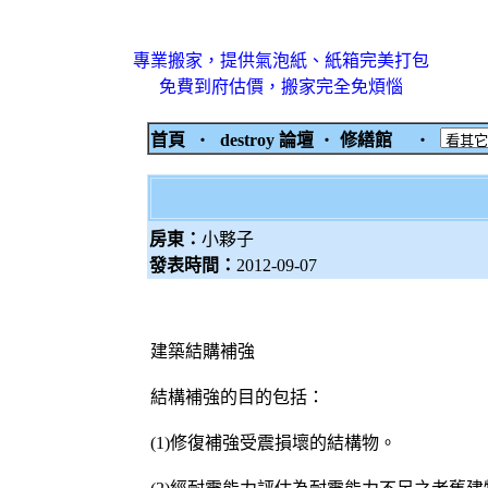
專業搬家，提供氣泡紙、紙箱完美打包
免費到府估價，搬家完全免煩惱
首頁
‧
destroy 論壇
‧
修繕館
‧
房東：
小夥子
發表時間：
2012-09-07
建築結購補強
結構補強的目的包括：
(1)修復補強受震損壞的結構物。