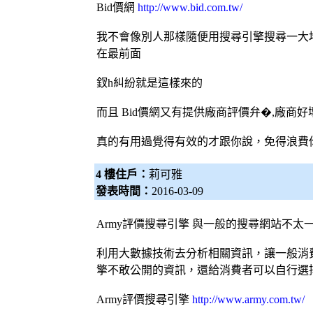
Bid價網
http://www.bid.com.tw/
我不會像別人那樣隨便用
搜尋引擎
搜尋一大
在最前面
釵h糾紛就是這樣來的
而且
Bid價網
又有提供廠商評價弁�,廠商好
真的有用過覺得有效的才跟你說，免得浪費
4 樓住戶：
莉可雅
發表時間：
2016-03-09
Army評價
搜尋引擎
與一般的搜尋網站不太
利用大數據技術去分析相關資訊，讓一般消
擎
不敢公開的資訊，還給消費者可以自行選
Army評價
搜尋引擎
http://www.army.com.tw/