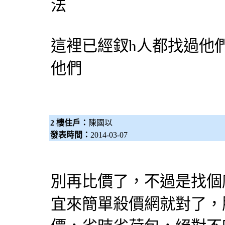
法
這裡已經釵h人都找過他
他們
2 樓住戶：
陳國以
發表時間：
2014-03-07
別再
比價
了，不過是找個
宜來簡單
殺價網
就對了，