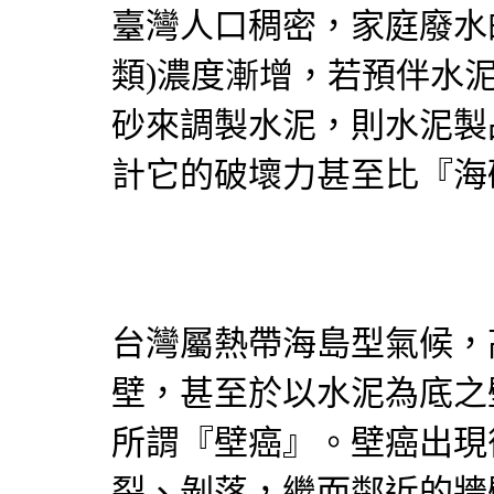
臺灣人口稠密，家庭廢水
類)濃度漸增，若預伴水
砂來調製水泥，則水泥製
計它的破壞力甚至比『海
台灣屬熱帶海島型氣候，
壁，甚至於以水泥為底之
所謂『壁癌』。壁癌出現
裂、剝落，繼而鄰近的牆