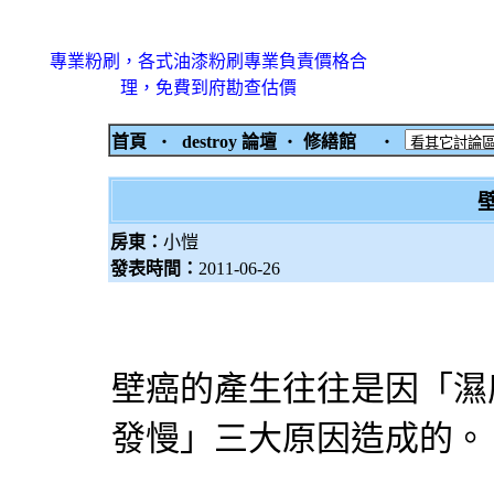
專業粉刷，各式油漆粉刷專業負責價格合
理，免費到府勘查估價
首頁
‧
destroy 論壇
‧
修繕館
‧
房東：
小愷
發表時間：
2011-06-26
壁癌的產生往往是因「濕
發慢」三大原因造成的。