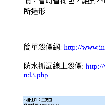
價
，省時省荷包，絕對不
所遁形
簡單殺價網
:
http://www.in
防水抓漏
線上殺價:
http:/
nd3.php
3 樓住戶：
王苑宜