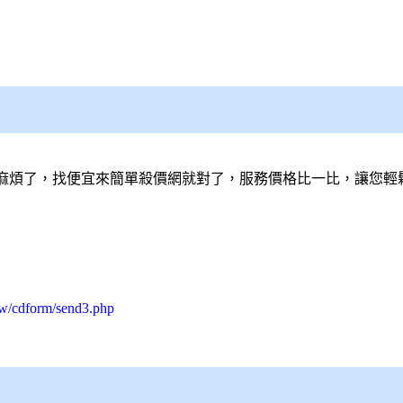
麻煩了，找便宜來簡單
殺價網
就對了，服務價格比一比，讓您輕
tw/cdform/send3.php