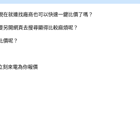
現在就連找廠商也可以快速一鍵比價了嗎？
要另開網頁去搜尋顯得比較麻煩呢？
比價呢？
會立刻來電為你報價