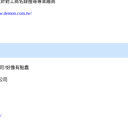
,針對工商名錄搜尋專業廠商
ww.demon.com.tw/
司?好像有點蠢
公司
/