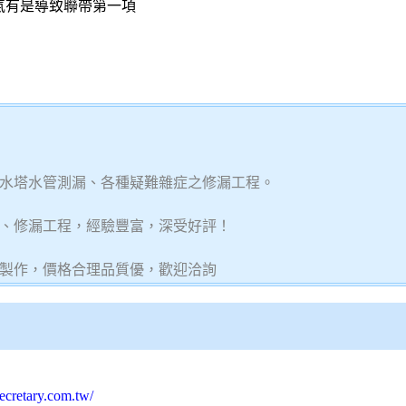
氣有是導致聯帶第一項
水塔水管測漏、各種疑難雜症之修漏工程。
、修漏工程，經驗豐富，深受好評！
製作，價格合理品質優，歡迎洽詢
ecretary.com.tw/