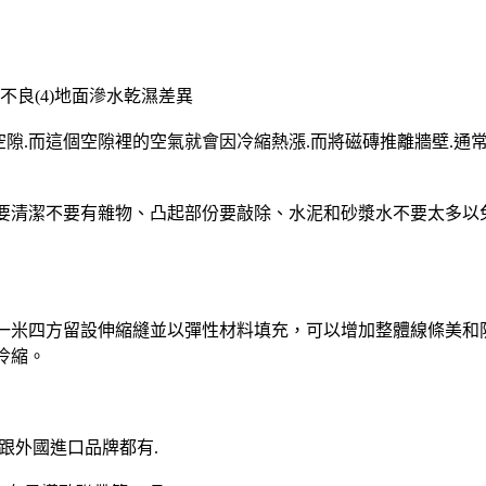
質不良(4)地面滲水乾濕差異
空隙.而這個空隙裡的空氣就會因冷縮熱漲.而將磁磚推離牆壁.
表面要清潔不要有雜物、凸起部份要敲除、水泥和砂漿水不要太多
約一米四方留設伸縮縫並以彈性材料填充，可以增加整體線條美和
冷縮。
跟外國進口品牌都有.