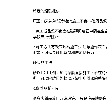
將我的經驗提供
原因(1)天氣熱漲冷縮(2)施工不良(3)磁磚品
1.施工或品質不良會在磁磚與牆壁中間產生
季較無此情形。
2.施工方法有軟底地磚施工法.注意施作
泥漿，可延長硬化時間和增加粘著力
硬底施工法
砂以1：1比例，加海菜漿直接施工，若在
縫，可以隔離因外牆溫度變化所引起的熱脹
3.磁磚品質不良
很多劣質品於目混珠瑕疵.不只是沒品牌優良