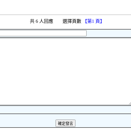
共 6 人回應 選擇頁數
【第1 頁】