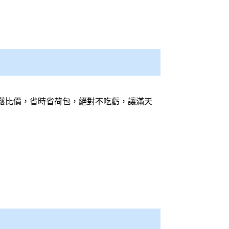
鬆
比價
，省時省荷包，絕對不吃虧，讓滿天