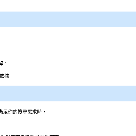
掉。
依據
滿足你的搜尋需求時，