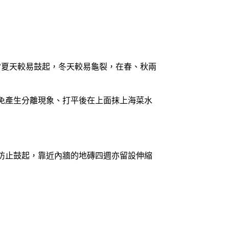
通常夏天較易鼓起，冬天較易龜裂，在春、秋兩
以免產生分離現象、打平後在上面抹上海菜水
防止鼓起，靠近內牆的地磚四週亦留設伸縮