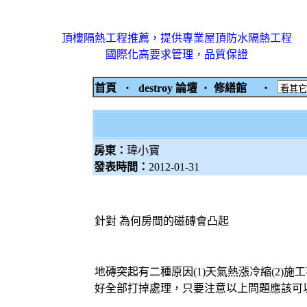
頂樓隔熱工程推薦，提供專業屋頂防水隔熱工程
國際化高要求管理，品質保證
首頁
‧
destroy 論壇
‧
修繕館
‧
房東：
瑋小寶
發表時間：
2012-01-31
針對 為何房間的磁磚會凸起
地磚突起有二種原因(1)天氣熱漲冷縮(2
好全部打掉處理，只要注意以上問題應該可