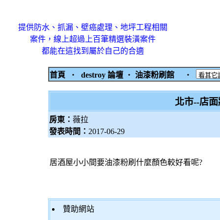
提供防水、抓漏、壁癌處理、地坪工程相關
案件，線上超過上百筆精選裝潢案件
都能在這找到屬於自己的合適
首頁
‧
destroy 論壇
‧
油漆粉刷館
‧
北市--店
房東：
薇拉
發表時間：
2017-06-29
居酒屋小小間要油漆粉刷什麼顏色較好看呢?
贊助網站