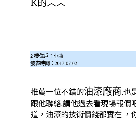
K的︿︿
2 樓住戶：
小曲
發表時間：
2017-07-02
油漆廠商
推薦一位不錯的
,也
跟他聯絡,請他過去看現場報價
道，油漆的技術價錢都實在 ，