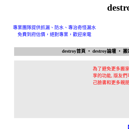
des
專業團隊提供抓漏、防水、專治奇怪漏水
免費到府估價，絕對專業，歡迎來電
destroy首頁
‧
destroy論壇
‧
搬
為了避免更多搬家
享的功能, 版友
己臉書和更多親