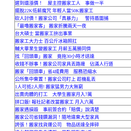
遲到還漲價！ 屋主控搬家工人 事做一半
擺脫22K低薪魔咒 年輕人當50K搬家工
砍人討債！搬家公司「真暴力」 警持盾圍捕
「最嚕搬家客」 搬家折騰兩天一夜
台大碩士 當搬家工拚出事業
搬家工大力士 百公斤冰箱照扛
輔大畢業生變搬家工 月薪五萬勝同儕
找「回頭車」搬家 竟拖30小時才送達
收錢不辦事！搬家公司家具丟路邊 佔滿人行道
搬家「回頭車」省4成費用 服務恐縮水
公所集中棄置！搬家公司盯上 趁機亂丟
1人可抵2人用! 搬家猛男力大無窮
出賣肉體的打工 大學生搬家月入7萬
拼口飯! 報社記者改當搬家工 月入六萬
搬家遇損毀 事前簽合約「賠償」說清楚
搬家公司省錢鑽漏洞！隨地違棄大型家具
誇張！搬家找貨運公司 物品送達全摔碎