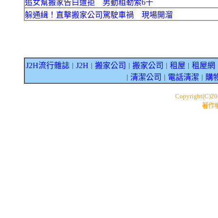
追女幫搬家告白遭拒 男動粗勒索6千
躲通緝！直擊搬家公司駕駛車禍 現場開溜
J2H流行雜誌
J2H
搬家公司
搬家公司
租屋
租屋網
｜
｜
｜
｜
｜
清潔公司
電話清潔
購
｜
｜
｜
Copyright(C)2
著作