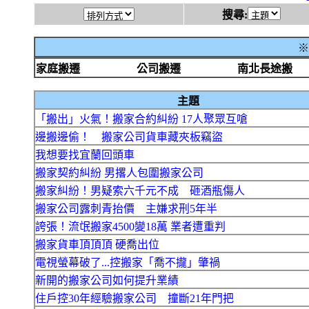
搜尋:
※
家庭搬遷
公司搬遷
南北長途搬
主題
「搬出」火氣！搬家合約糾紛 17人聚眾互嗆
邊搬邊偷！ 搬家公司貨車藏夾板竊盜
我想要找宜蘭回頭車
搬家契約糾紛 男撂人包圍搬家公司
搬家糾紛！男疑索六千元不成 砸酒瓶傷人
搬家公司露刺青抬價 主嫌求刑5年半
誇張！流氓搬家4500變18萬 業者遭重判
搬家貨車頂頂頂 硬喬出位
電視螢幕破了...控搬家「喬不攏」肇禍
新開的搬家公司如何提升業績
住戶控30年經驗搬家公司 撞斷21年門把